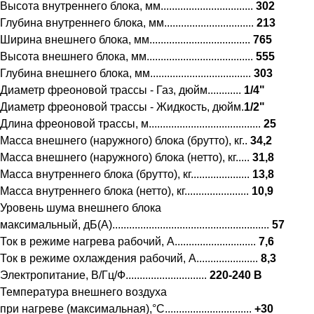
Высота внутреннего блока, мм.................................
302
Глубина внутреннего блока, мм................................
213
Ширина внешнего блока, мм....................................
765
Высота внешнего блока, мм......................................
555
Глубина внешнего блока, мм....................................
303
Диаметр фреоновой трассы - Газ, дюйм............
1/4"
Диаметр фреоновой трассы - Жидкость, дюйм.
1/2"
Длина фреоновой трассы, м........................................
25
Масса внешнего (наружного) блока (брутто), кг..
34,2
Масса внешнего (наружного) блока (нетто), кг.....
31,8
Масса внутреннего блока (брутто), кг.....................
13,8
Масса внутреннего блока (нетто), кг.......................
10,9
Уровень шума внешнего блока
максимальный, дБ(А)........................................................
57
Ток в режиме нагрева рабочий, А.............................
7,6
Ток в режиме охлаждения рабочий, А......................
8,3
Электропитание, В/Гц/Ф.............................
220-240 В
Температура внешнего воздуха
при нагреве (максимальная),°С...............................
+30