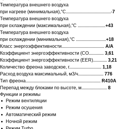
Температура внешнего воздуха
при нагреве (минимальная),°С.......................................-
7
Температура внешнего воздуха
при охлаждении (максимальная),°С ........................
+43
Температура внешнего воздуха
при охлаждении (минимальная),°С ..........................
+18
Класс энергоэффективности.....................................
A/A
Коэффициент энергоэффективности (CO.............
3,61
Коэффициент энергоэффективности (EER)............
3,21
Количество фреона заводское, г............................
1,18
Расход воздуха максимальный, м3/ч......................
776
Тип фреона.................................................................
R410А
Перепад между блоками по высоте, м......................
8
Функции и режимы
Режим вентиляции
Режим осушения
Автоматический режим
Ночной режим
Режим Turbo