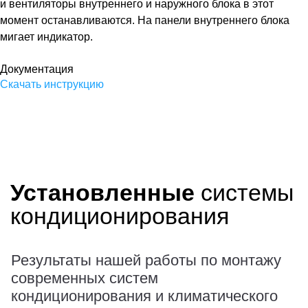
и вентиляторы внутреннего и наружного блока в этот
момент останавливаются. На панели внутреннего блока
мигает индикатор.
Документация
С
ка
ч
ат
ь
и
н
с
т
р
у
к
ци
ю
Установленные
системы
кондиционирования
Результаты нашей работы по монтажу
современных систем
кондиционирования и климатического