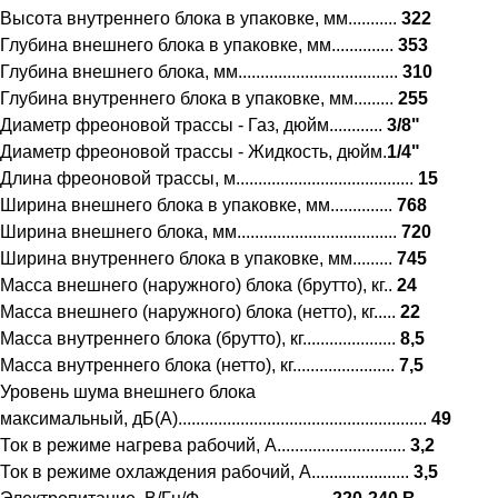
Высота внутреннего блока в упаковке, мм...........
322
Глубина внешнего блока в упаковке, мм..............
353
Глубина внешнего блока, мм....................................
310
Глубина внутреннего блока в упаковке, мм.........
255
Диаметр фреоновой трассы - Газ, дюйм............
3/8"
Диаметр фреоновой трассы - Жидкость, дюйм.
1/4"
Длина фреоновой трассы, м........................................
15
Ширина внешнего блока в упаковке, мм..............
768
Ширина внешнего блока, мм....................................
720
Ширина внутреннего блока в упаковке, мм.........
745
Масса внешнего (наружного) блока (брутто), кг..
24
Масса внешнего (наружного) блока (нетто), кг.....
22
Масса внутреннего блока (брутто), кг.....................
8,5
Масса внутреннего блока (нетто), кг.......................
7,5
Уровень шума внешнего блока
максимальный, дБ(А)........................................................
49
Ток в режиме нагрева рабочий, А.............................
3,2
Ток в режиме охлаждения рабочий, А......................
3,5