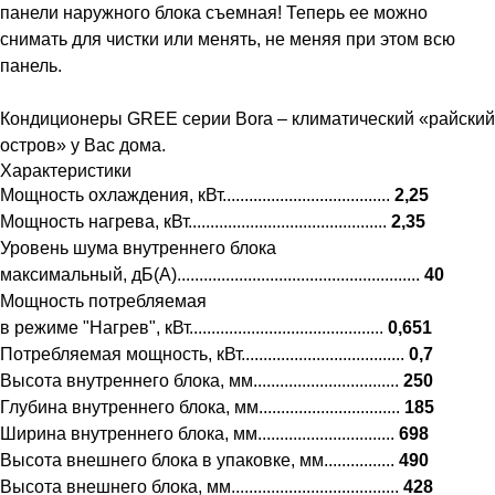
панели наружного блока съемная! Теперь ее можно
снимать для чистки или менять, не меняя при этом всю
панель.
Кондиционеры GREE серии Bora – климатический «райский
остров» у Вас дома.
Характеристики
Мощность охлаждения, кВт......................................
2,25
Мощность нагрева, кВт.............................................
2,35
Уровень шума внутреннего блока
максимальный, дБ(А).......................................................
40
Мощность потребляемая
в режиме "Нагрев", кВт............................................
0,651
Потребляемая мощность, кВт.....................................
0,7
Высота внутреннего блока, мм.................................
250
Глубина внутреннего блока, мм................................
185
Ширина внутреннего блока, мм...............................
698
Высота внешнего блока в упаковке, мм................
490
Высота внешнего блока, мм......................................
428