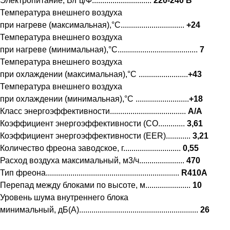
Электропитание, В/Гц/Ф.............................
220-240 В
Температура внешнего воздуха
при нагреве (максимальная),°С...............................
+24
Температура внешнего воздуха
при нагреве (минимальная),°С.......................................
7
Температура внешнего воздуха
при охлаждении (максимальная),°С ........................
+43
Температура внешнего воздуха
при охлаждении (минимальная),°С ..........................
+18
Класс энергоэффективности.....................................
A/A
Коэффициент энергоэффективности (CO.............
3,61
Коэффициент энергоэффективности (EER)............
3,21
Количество фреона заводское, г............................
0,55
Расход воздуха максимальный, м3/ч......................
470
Тип фреона.................................................................
R410А
Перепад между блоками по высоте, м......................
10
Уровень шума внутреннего блока
минимальный, дБ(А)..........................................................
26