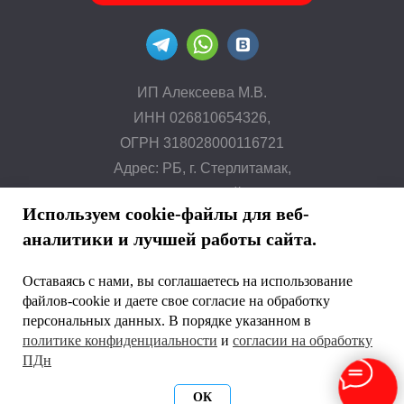
ИП Алексеева М.В.
ИНН 026810654326,
ОГРН 318028000116721
Адрес: РБ, г. Стерлитамак,
ул. Строителей, 24
Используем cookie-файлы для веб-
аналитики и лучшей работы сайта.
ВКЛИМАТЕ.рф © 2014 г.
Все права защищены. Копирование и
Оставаясь с нами, вы соглашаетесь на использование
использование информации с сайта
файлов-cookie и даете свое согласие на обработку
без согласия владельца запрещены
персональных данных. В порядке указанном в
и преследуется по закону
политике конфиденциальности
и
согласии на обработку
ПДн
Политика конфиденциальности
Согласие на обработку ПДн
ОК